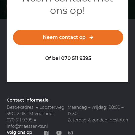
ons op!
Neem contact op
Of bel 070 511 9395
Contact informatie
Bezoekadres ● Loosterweg
Maandag – vrijdag: 08:00 –
39C, 2215 TM Voorhout
17:30
070 511 9395
●
Zaterdag & zondag: gesloten
info@maessen-ts.nl
Volg ons op