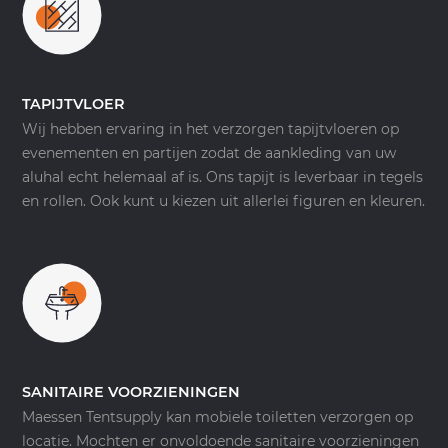
TAPIJTVLOER
Wij hebben ervaring in het verzorgen tapijtvloeren op
evenementen en partijen zodat de aankleding van uw
aluhal echt helemaal af is. Ons tapijt is leverbaar in tegels
en rollen. Ook kunt u kiezen uit allerlei figuren en kleuren.
SANITAIRE VOORZIENINGEN
Maessen Tentsupply kan mobiele toiletten verzorgen op
locatie. Mochten er onvoldoende sanitaire voorzieningen