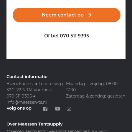
Neem contact op
Of bel 070 511 9395
Contact informatie
Bezoekadres ● Loosterweg
Maandag – vrijdag: 08:00 –
39C, 2215 TM Voorhout
17:30
070 511 9395
●
Zaterdag & zondag: gesloten
info@maessen-ts.nl
Volg ons op
Over Maessen Tentsupply
Maessen Tentsupply verzorgt tentenverhuur voor