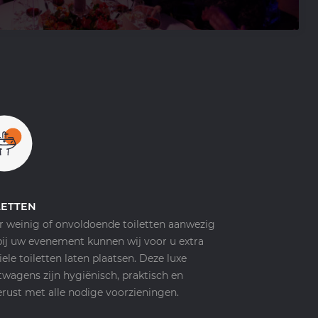
LETTEN
er weinig of onvoldoende toiletten aanwezig
 bij uw evenement kunnen wij voor u extra
ele toiletten laten plaatsen. Deze luxe
etwagens zijn hygiënisch, praktisch en
erust met alle nodige voorzieningen.