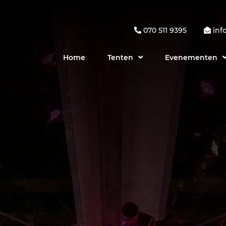
070 511 9395
inf
Home
Tenten
Evenementen