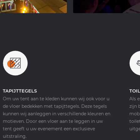
TAPIJTTEGELS
TOI
Om uw tent aan te kleden kunnen wij ook voor u
Als 
de vloer bedekken met tapijttegels. Deze tegels
zijn
kunnen wij aanleggen in verschillende kleuren en
mobi
motieven. Door een vloer aan te leggen in uw
toil
tent geeft u uw evenement een exclusieve
uitg
uitstraling.