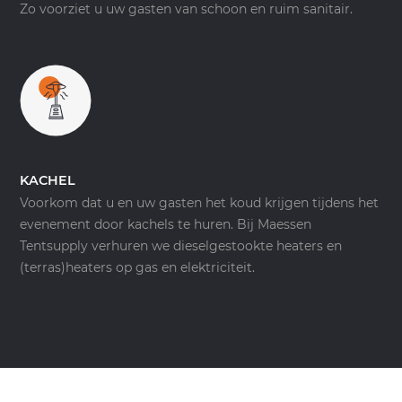
Zo voorziet u uw gasten van schoon en ruim sanitair.
KACHEL
Voorkom dat u en uw gasten het koud krijgen tijdens het
evenement door kachels te huren. Bij Maessen
Tentsupply verhuren we dieselgestookte heaters en
(terras)heaters op gas en elektriciteit.