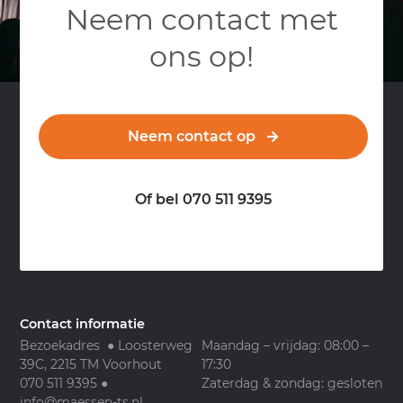
Neem contact met
ons op!
Neem contact op
Of bel 070 511 9395
Contact informatie
Bezoekadres ● Loosterweg
Maandag – vrijdag: 08:00 –
39C, 2215 TM Voorhout
17:30
070 511 9395
●
Zaterdag & zondag: gesloten
info@maessen-ts.nl