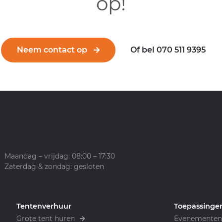
op!
Neem contact op
Of bel 070 511 9395
Maandag – vrijdag: 08:00 – 17:30
Zaterdag & zondag: gesloten
Tentenverhuur
Toepassinge
Grote tent huren
Evenementen 