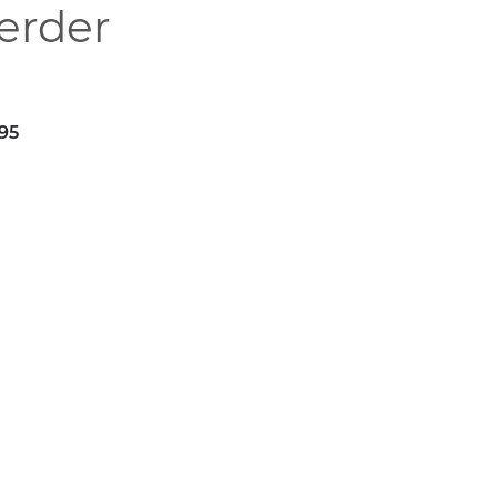
erder
395