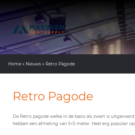
Home
»
Nieuws
»
Retro Pagode
Retro Pagode
De Retro pagode welke in de basis als zwart is uitgevoerd 
hebben een afmeting van 5×5 meter. Heel erg populair op b.