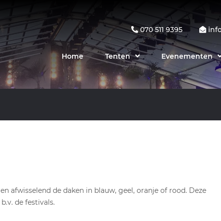
070 511 9395
inf
Home
Tenten
Evenementen
en afwisselend de daken in blauw, geel, oranje of rood. Deze
v. de festivals.