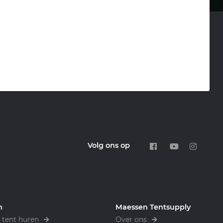
Volg ons op
n
Maessen Tentsupply
tent huren
Over ons