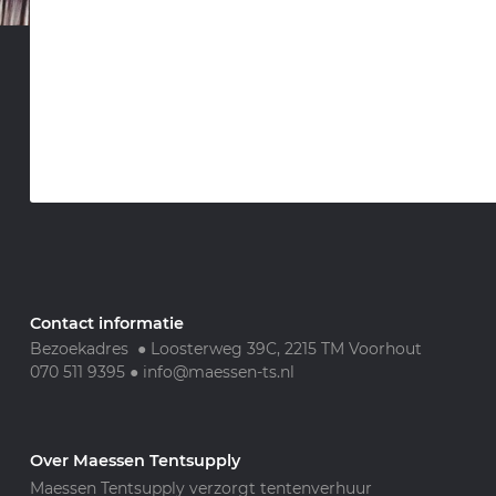
Contact informatie
Bezoekadres ● Loosterweg 39C, 2215 TM Voorhout
070 511 9395
●
info@maessen-ts.nl
Over Maessen Tentsupply
Maessen Tentsupply verzorgt tentenverhuur