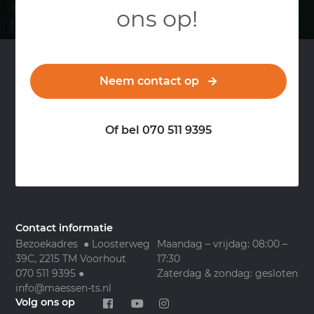
ons op!
Neem contact op
Of bel 070 511 9395
Contact informatie
Bezoekadres ● Loosterweg
Maandag – vrijdag: 08:00 –
39C, 2215 TM Voorhout
17:30
070 511 9395
●
Zaterdag & zondag: gesloten
info@maessen-ts.nl
Volg ons op