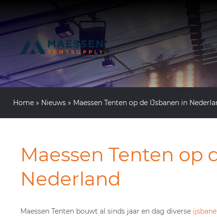
Home
»
Nieuws
»
Maessen Tenten op de IJsbanen in Nederl
Maessen Tenten op d
Nederland
Maessen Tenten bouwt al sinds jaar en dag diverse
ijsban