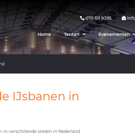
070 511 9395
inf
Home
Tenten
Evenementen
and
e IJsbanen in
en
in verschillende steden in Nederland.