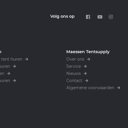
Volg ons op
n
Maessen Tentsupply
tent huren
Over ons
huren
Service
en
Nieuws
huren
Contact
Algemene voorwaarden