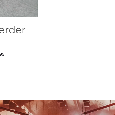
erder
395