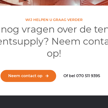
WIJ HELPEN U GRAAG VERDER
 nog vragen over de te
entsupply? Neem conta
op!
Neem contact op
Of bel 070 511 9395