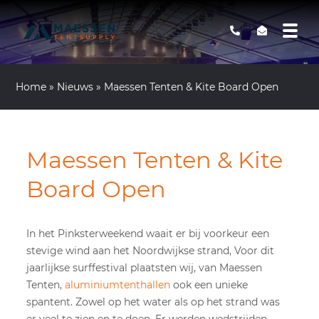
Home
»
Nieuws
»
Maessen Tenten & Kite Board Open
Maessen Tenten & Kite
Board Open
In het Pinksterweekend waait er bij voorkeur een
stevige wind aan het Noordwijkse strand, Voor dit
jaarlijkse surffestival plaatsten wij, van Maessen
Tenten,
aluminiumtenthallen
ook een unieke
spantent. Zowel op het water als op het strand was