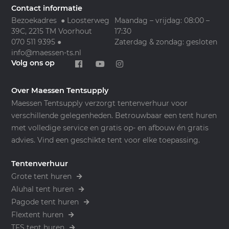
Contact informatie
Bezoekadres ● Loosterweg
Maandag – vrijdag: 08:00 –
39C, 2215 TM Voorhout
17:30
070 511 9395
●
Zaterdag & zondag: gesloten
info@maessen-ts.nl
Volg ons op
Over Maessen Tentsupply
Maessen Tentsupply verzorgt tentenverhuur voor
verschillende gelegenheden. Betrouwbaar een tent huren
met volledige service en gratis op- en afbouw én gratis
advies. Vind een geschikte tent voor elke toepassing.
Tentenverhuur
Grote tent huren
Aluhal tent huren
Pagode tent huren
Flextent huren
TFS tent huren