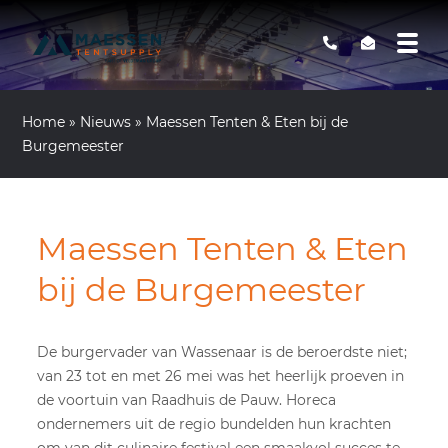
Home
»
Nieuws
»
Maessen Tenten & Eten bij de
Burgemeester
Maessen Tenten & Eten
bij de Burgemeester
De burgervader van Wassenaar is de beroerdste niet;
van 23 tot en met 26 mei was het heerlijk proeven in
de voortuin van Raadhuis de Pauw. Horeca
ondernemers uit de regio bundelden hun krachten