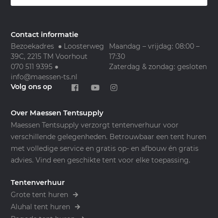
Contact informatie
Bezoekadres ● Loosterweg
Maandag – vrijdag: 08:00 –
39C, 2215 TM Voorhout
17:30
070 511 9395
●
Zaterdag & zondag: gesloten
info@maessen-ts.nl
Volg ons op
Over Maessen Tentsupply
Maessen Tentsupply verzorgt tentenverhuur voor
verschillende gelegenheden. Betrouwbaar een tent huren
met volledige service en gratis op- en afbouw én gratis
advies. Vind een geschikte tent voor elke toepassing.
Tentenverhuur
Grote tent huren
Aluhal tent huren