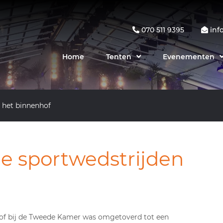
070 511 9395
inf
Home
Tenten
Evenementen
 het binnenhof
e sportwedstrijden
hof bij de Tweede Kamer was omgetoverd tot een