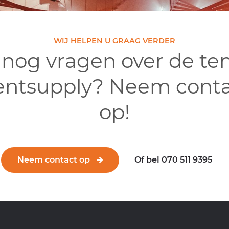
WIJ HELPEN U GRAAG VERDER
 nog vragen over de te
entsupply? Neem conta
op!
Neem contact op
Of bel 070 511 9395