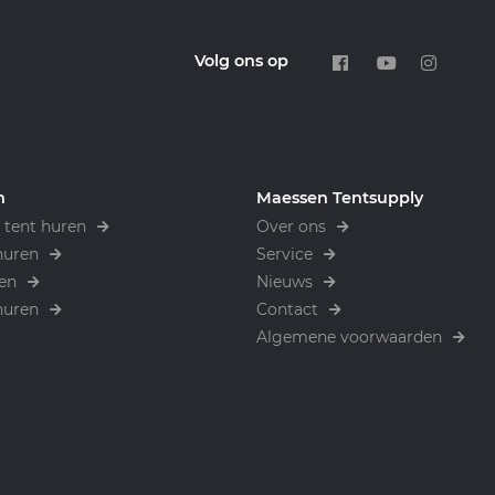
Volg ons op
n
Maessen Tentsupply
tent huren
Over ons
huren
Service
en
Nieuws
huren
Contact
Algemene voorwaarden