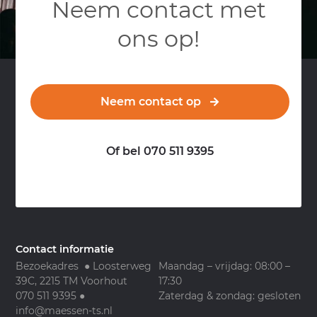
Neem contact met
ons op!
Neem contact op
Of bel 070 511 9395
Contact informatie
Bezoekadres ● Loosterweg
Maandag – vrijdag: 08:00 –
39C, 2215 TM Voorhout
17:30
070 511 9395
●
Zaterdag & zondag: gesloten
info@maessen-ts.nl