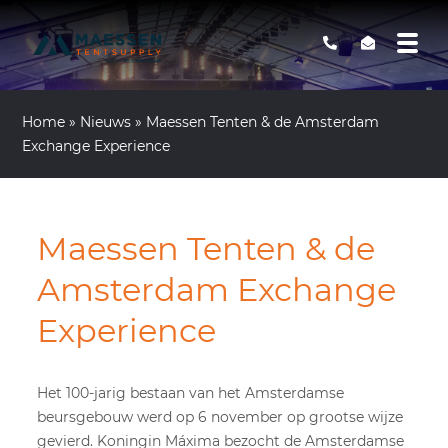
Home
»
Nieuws
»
Maessen Tenten & de Amsterdam
Exchange Experience
Maessen Tenten & de
Amsterdam Exchange
Experience
Het 100-jarig bestaan van het Amsterdamse
beursgebouw werd op 6 november op grootse wijze
gevierd. Koningin Máxima bezocht de Amsterdamse