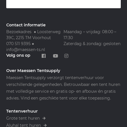
Contact informatie
Bezoekadres ● Loosterweg
Maandag – vrijdag: 08:00 –
39C, 2215 TM Voorhout
17:30
070 511 9395
●
Zaterdag & zondag: gesloten
info@maessen-ts.nl
Volg ons op
Over Maessen Tentsupply
Maessen Tentsupply verzorgt tentenverhuur voor
verschillende gelegenheden. Betrouwbaar een tent huren
met volledige service en gratis op- en afbouw én gratis
advies. Vind een geschikte tent voor elke toepassing.
Tentenverhuur
Grote tent huren
Aluhal tent huren