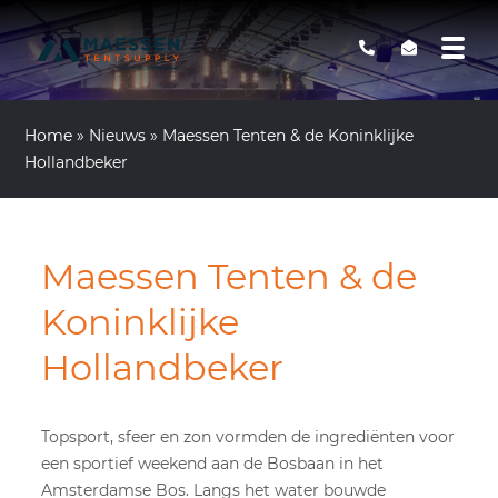
Home
»
Nieuws
»
Maessen Tenten & de Koninklijke
Hollandbeker
Maessen Tenten & de
Koninklijke
Hollandbeker
Topsport, sfeer en zon vormden de ingrediënten voor
een sportief weekend aan de Bosbaan in het
Amsterdamse Bos. Langs het water bouwde