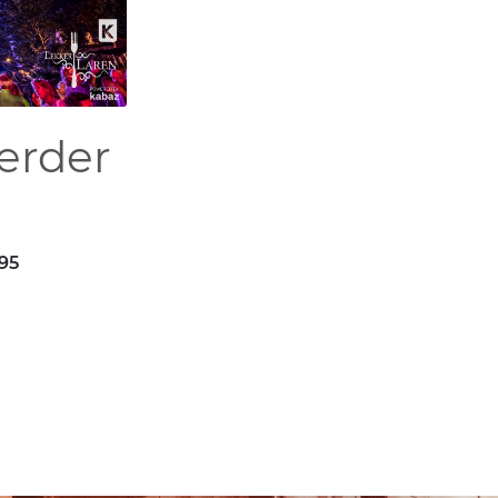
erder
395