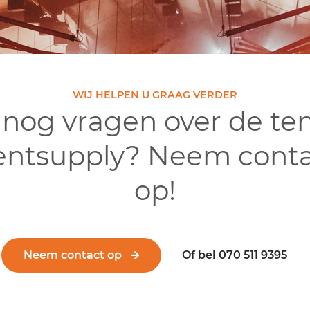
WIJ HELPEN U GRAAG VERDER
 nog vragen over de te
entsupply? Neem conta
op!
Neem contact op
Of bel 070 511 9395