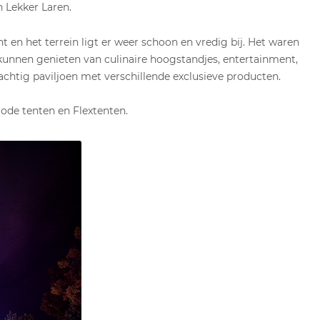
n Lekker Laren.
ht en het terrein ligt er weer schoon en vredig bij. Het waren
unnen genieten van culinaire hoogstandjes, entertainment,
chtig paviljoen met verschillende exclusieve producten.
ode tenten en Flextenten.