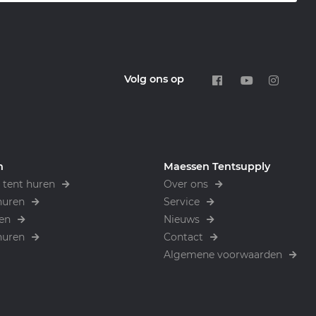
Volg ons op
n
Maessen Tentsupply
tent huren
Over ons
huren
Service
en
Nieuws
huren
Contact
Algemene voorwaarden