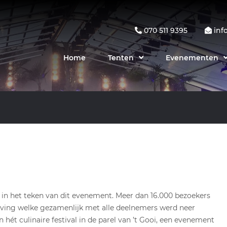
070 511 9395
inf
Home
Tenten
Evenementen
l in het teken van dit evenement. Meer dan 16.000 bezoekers
leving welke gezamenlijk met alle deelnemers werd neer
n hét culinaire festival in de parel van ’t Gooi, een evenement