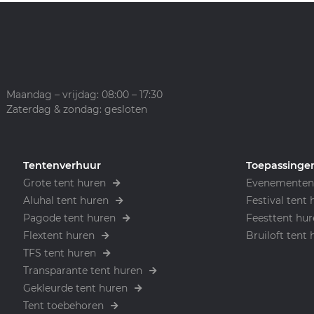
Maandag – vrijdag: 08:00 – 17:30
Zaterdag & zondag: gesloten
Tentenverhuur
Toepassinge
Grote tent huren
Evenementen 
Aluhal tent huren
Festival tent 
Pagode tent huren
Feesttent hur
Flextent huren
Bruiloft tent 
TFS tent huren
Transparante tent huren
Gekleurde tent huren
Tent toebehoren