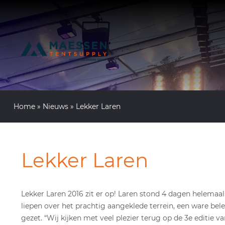
Home
»
Nieuws
»
Lekker Laren
Lekker Laren
Lekker Laren 2016 zit er op! Laren stond 4 dagen helemaa
liepen over het prachtig aangeklede terrein, een ware be
gezet. “Wij kijken met veel plezier terug op de 3e editie va