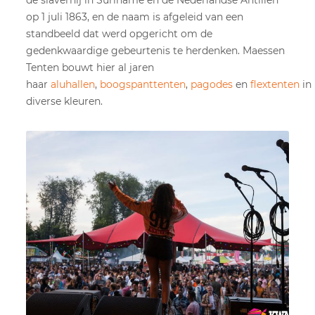
de slavernij in Suriname en de Nederlandse Antillen
op 1 juli 1863, en de naam is afgeleid van een
standbeeld dat werd opgericht om de
gedenkwaardige gebeurtenis te herdenken. Maessen
Tenten bouwt hier al jaren
haar
aluhallen
,
boogspanttenten
,
pagodes
en
flextenten
in
diverse kleuren.