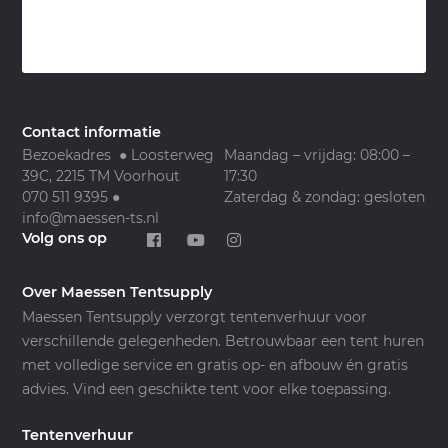
Contact informatie
Bezoekadres ● Loosterweg
Maandag – vrijdag: 08:00 –
39C, 2215 TM Voorhout
17:30
070 511 9395
●
Zaterdag & zondag: gesloten
info@maessen-ts.nl
Volg ons op
Over Maessen Tentsupply
Maessen Tentsupply verzorgt tentenverhuur voor
verschillende gelegenheden. Betrouwbaar een tent huren
met volledige service en gratis op- en afbouw én gratis
advies. Vind een geschikte tent voor elke toepassing.
Tentenverhuur