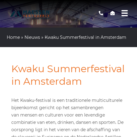
Home
»
Nieuws
»
Kwaku Summerfestival in Amsterdam
Kwaku Summerfestival
in Amsterdam
Het Kwaku-festival is een traditionele multiculturele
bijeenkomst gericht op het samenbrengen
van mensen en culturen voor een levendige
combinatie van eten, drinken, dansen en sporten. De
oorsprong ligt in het vieren van de afschaffing van