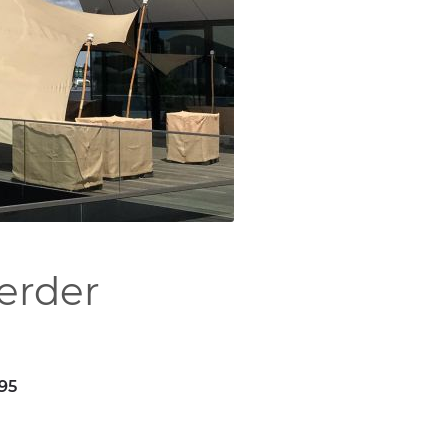
erder
395