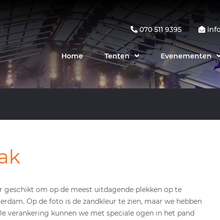
070 511 9395
inf
Home
Tenten
Evenementen
dak
er geschikt om op de meest uitdagende plekken op te
terdam. Op de foto is de zandkleur te zien, maar we hebben
. De verankering kunnen we met speciale ogen in het pand