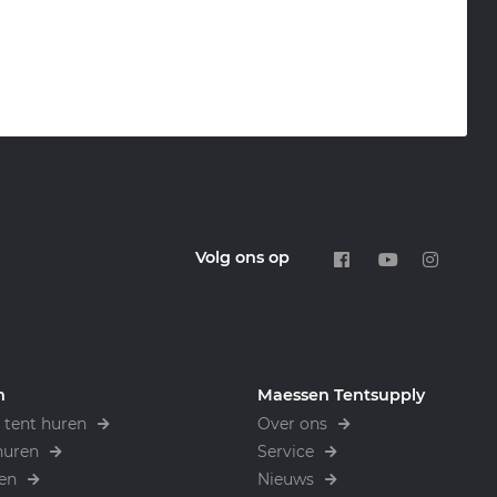
Volg ons op
n
Maessen Tentsupply
tent huren
Over ons
huren
Service
en
Nieuws