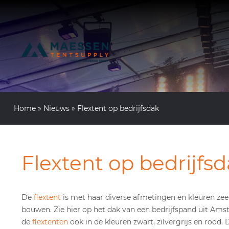
Home
»
Nieuws
»
Flextent op bedrijfsdak
Flextent op bedrijfs
De
flextent
is met haar diverse afmetingen en kleuren ze
bouwen. Zie hier op het dak van een bedrijfspand uit Ams
de
flextenten
ook in de kleuren zwart, zilvergrijs en rood