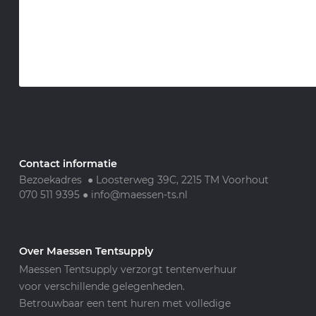
Contact informatie
Bezoekadres ● Loosterweg 39C, 2215 TM Voorhout
070 511 9395
●
info@maessen-ts.nl
Over Maessen Tentsupply
Maessen Tentsupply verzorgt tentenverhuur
voor verschillende gelegenheden.
Betrouwbaar een tent huren met volledige