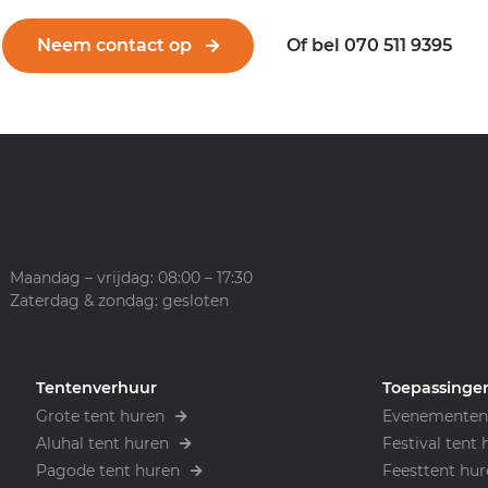
Neem contact op
Of bel 070 511 9395
Maandag – vrijdag: 08:00 – 17:30
Zaterdag & zondag: gesloten
Tentenverhuur
Toepassinge
Grote tent huren
Evenementen 
Aluhal tent huren
Festival tent 
Pagode tent huren
Feesttent hur