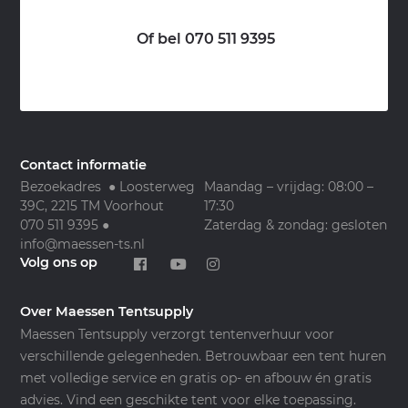
Of bel 070 511 9395
Contact informatie
Bezoekadres ● Loosterweg
Maandag – vrijdag: 08:00 –
39C, 2215 TM Voorhout
17:30
070 511 9395
●
Zaterdag & zondag: gesloten
info@maessen-ts.nl
Volg ons op
Over Maessen Tentsupply
Maessen Tentsupply verzorgt tentenverhuur voor
verschillende gelegenheden. Betrouwbaar een tent huren
met volledige service en gratis op- en afbouw én gratis
advies. Vind een geschikte tent voor elke toepassing.