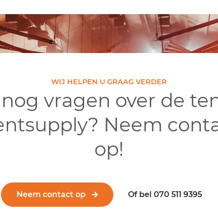
WIJ HELPEN U GRAAG VERDER
 nog vragen over de te
entsupply? Neem conta
op!
Neem contact op
Of bel 070 511 9395