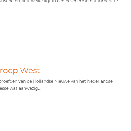
stische bruiloft welke ligt in een beschermd natuurpark te
..
roep West
proefden van de Hollandse Nieuwe van het Nederlandse
esse was aanwezig,...