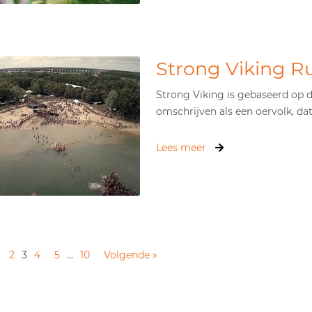
Strong Viking R
Strong Viking is gebaseerd op d
omschrijven als een oervolk, dat.
Lees meer
2
3
4
5
…
10
Volgende »