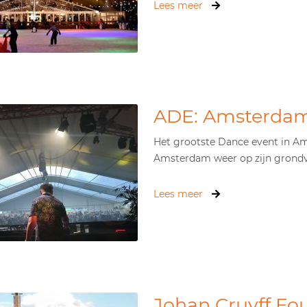
Lees meer
ADE: Amsterdam
Het grootste Dance event in Am
Amsterdam weer op zijn grondves
Lees meer
Johan Cruyff Fo