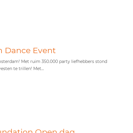
 Dance Event
sterdam! Met ruim 350.000 party liefhebbers stond
ten te trillen! Met...
undation Open dag