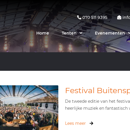
070 511 9395
inf
Home
Tenten
Evenementen
Festival Buitens
De tweede editie van het festi
heerlijke muziek en fantastisch w
Lees meer