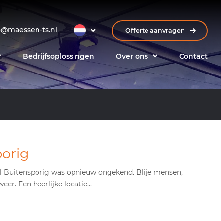
o@maessen-ts.nl
Offerte aanvragen
Bedrijfsoplossingen
Over ons
Contact
porig
val Buitensporig was opnieuw ongekend. Blije mensen,
eer. Een heerlijke locatie...