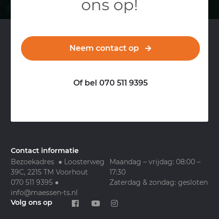
ons op!
Neem contact op
Of bel 070 511 9395
Contact informatie
Bezoekadres ● Loosterweg
Maandag – vrijdag: 08:00 –
39C, 2215 TM Voorhout
17:30
070 511 9395
●
Zaterdag & zondag: gesloten
info@maessen-ts.nl
Volg ons op