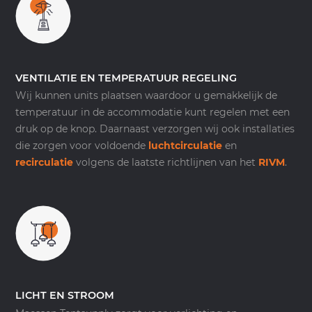
VENTILATIE EN TEMPERATUUR REGELING
Wij kunnen units plaatsen waardoor u gemakkelijk de
temperatuur in de accommodatie kunt regelen met een
druk op de knop. Daarnaast verzorgen wij ook installaties
die zorgen voor voldoende
luchtcirculatie
en
recirculatie
volgens de laatste richtlijnen van het
RIVM
.
LICHT EN STROOM