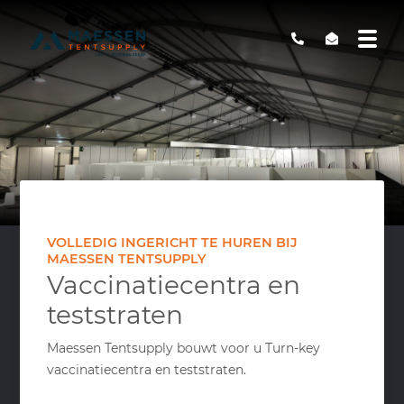
VOLLEDIG INGERICHT TE HUREN BIJ
MAESSEN TENTSUPPLY
Vaccinatiecentra en
teststraten
Maessen Tentsupply bouwt voor u Turn-key
vaccinatiecentra en teststraten.