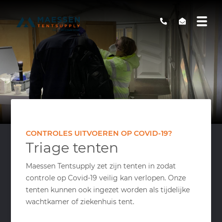
CONTROLES UITVOEREN OP COVID-19?
Triage tenten
Maessen Tentsupply zet zijn tenten in zodat
controle op Covid-19 veilig kan verlopen. Onze
tenten kunnen ook ingezet worden als tijdelijke
wachtkamer of ziekenhuis tent.