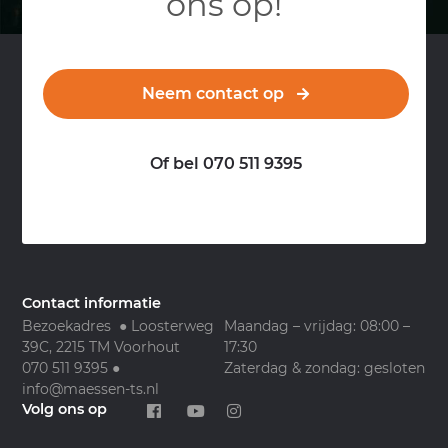
ons op!
Neem contact op
Of bel 070 511 9395
Contact informatie
Bezoekadres ● Loosterweg
Maandag – vrijdag: 08:00 –
39C, 2215 TM Voorhout
17:30
070 511 9395
●
Zaterdag & zondag: gesloten
info@maessen-ts.nl
Volg ons op