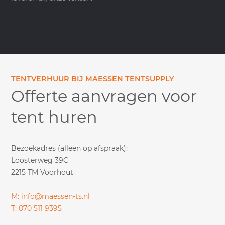
TENTVERHUUR BIJ MAESSEN TENTSUPPLY
Offerte aanvragen voor
tent huren
Bezoekadres (alleen op afspraak):
Loosterweg 39C
2215 TM Voorhout
M: info@maessen-ts.nl
T: 070 511 9395