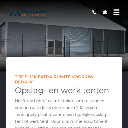
TIJDELIJK EXTRA RUIMTE VOOR UW
BEDRIJF
Opslag- en werk tenten
Heeft uw bedrijf ruimte tekort om te kunnen
voldoen aan de 1,5 meter norm? Maessen
Tentsupply plaatst voor u een tijdelijke opslag
tent of werk tent. Door ons ruime assortiment