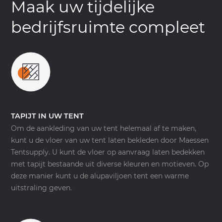
Maak uw tijdelijke
bedrijfsruimte compleet
TAPIJT IN UW TENT
Om de aankleding van uw tent helemaal af te maken,
kunt u de vloer van uw tent laten bekleden door Maessen
Tentsupply. U kunt de vloer op aanvraag laten bedekken
met tapijt bestaande uit diverse kleuren en motieven. Op
deze manier kunt u de alupaviljoen tent een warme
uitstraling geven.