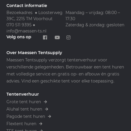
Contact informatie
Bezoekadres ● Loosterweg
Maandag – vrijdag: 08:00 –
39C, 2215 TM Voorhout
17:30
070 511 9395
●
Zaterdag & zondag: gesloten
info@maessen-ts.nl
Volg ons op
Over Maessen Tentsupply
Maessen Tentsupply verzorgt tentenverhuur voor
verschillende gelegenheden. Betrouwbaar een tent huren
met volledige service en gratis op- en afbouw én gratis
advies. Vind een geschikte tent voor elke toepassing.
Tentenverhuur
Grote tent huren
Aluhal tent huren
Pagode tent huren
Flextent huren
TFS tent huren