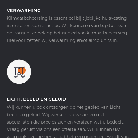
VERWARMING
Klimaatbeheersing is essentieel bij tijdelijke huisvesting
in onze tentconstructies. Wij kunnen u van top tot teen
ontzorgen, zo ook op het gebied van klimaatbeheersing.
Hiervoor zetten wij verwarming en/of airco units in.
LICHT, BEELD EN GELUID
Wij kunnen u ook ontzorgen op het gebied van Licht
beeld en geluid. Wij werken nauw samen met
specialisten die precies zien en verstaan wat u bedoelt.
Vraag gerust via ons een offerte aan. Wij kunnen uw
vaag ook overnemen zodat het een onderdeel wordt van