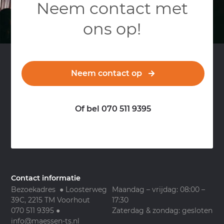
Neem contact met
ons op!
Neem contact op
Of bel 070 511 9395
Contact informatie
Bezoekadres ● Loosterweg
Maandag – vrijdag: 08:00 –
39C, 2215 TM Voorhout
17:30
070 511 9395
●
Zaterdag & zondag: gesloten
info@maessen-ts.nl