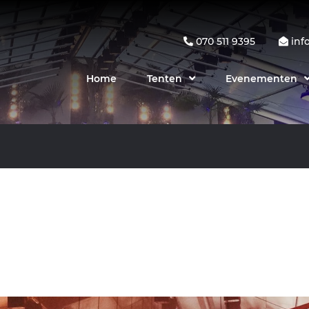
070 511 9395
inf
Home
Tenten
Evenementen