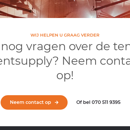
WIJ HELPEN U GRAAG VERDER
 nog vragen over de te
entsupply? Neem conta
op!
Neem contact op
Of bel 070 511 9395