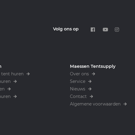
Volg ons op
n
Maessen Tentsupply
tent huren
Over ons
huren
Service
en
Nieuws
huren
Contact
Algemene voorwaarden