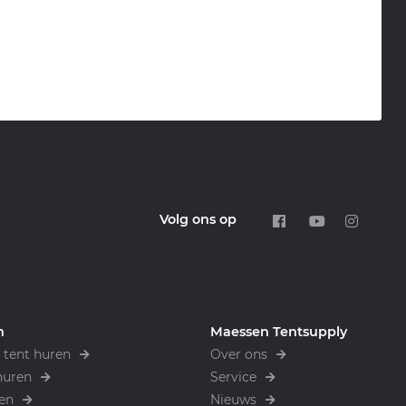
Volg ons op
n
Maessen Tentsupply
tent huren
Over ons
huren
Service
en
Nieuws