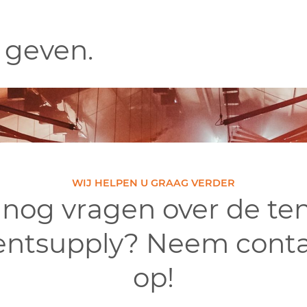
 geven.
070 511 9395
inf
Home
Tenten
Evenementen
WIJ HELPEN U GRAAG VERDER
 nog vragen over de te
entsupply? Neem conta
op!