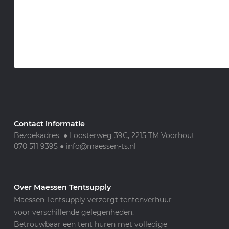
Contact informatie
Bezoekadres ● Loosterweg 39C, 2215 TM Voorhout
070 511 9395
●
info@maessen-ts.nl
Over Maessen Tentsupply
Maessen Tentsupply verzorgt tentenverhuur
voor verschillende gelegenheden.
Betrouwbaar een tent huren met volledige