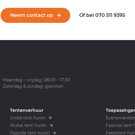
Neem contact op
Of bel 070 511 9395
Maandag – vrijdag: 08:00 – 17:30
Zaterdag & zondag: gesloten
Tentenverhuur
Toepassinge
Grote tent huren
Evenementen 
Aluhal tent huren
Festival tent 
Pagode tent huren
Feesttent hur