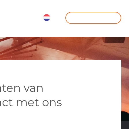
o@maessen-ts.nl
Offerte aanvragen
Bedrijfsoplossingen
Over ons
Contact
nten van
ct met ons