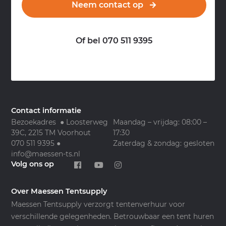
Neem contact op
Of bel 070 511 9395
Contact informatie
Bezoekadres ● Loosterweg
Maandag – vrijdag: 08:00 –
39C, 2215 TM Voorhout
17:30
070 511 9395
●
Zaterdag & zondag: gesloten
info@maessen-ts.nl
Volg ons op
Over Maessen Tentsupply
Maessen Tentsupply verzorgt tentenverhuur voor
verschillende gelegenheden. Betrouwbaar een tent huren