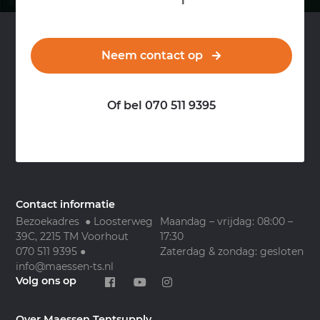
Neem contact op
Of bel 070 511 9395
Contact informatie
Bezoekadres ● Loosterweg
Maandag – vrijdag: 08:00 –
39C, 2215 TM Voorhout
17:30
070 511 9395
●
Zaterdag & zondag: gesloten
info@maessen-ts.nl
Volg ons op
Over Maessen Tentsupply