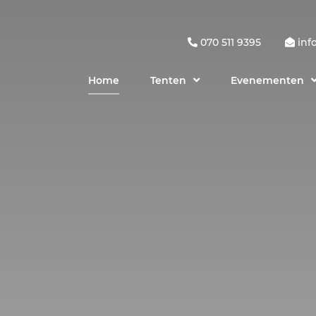
070 511 9395
inf
Home
Tenten
Evenementen